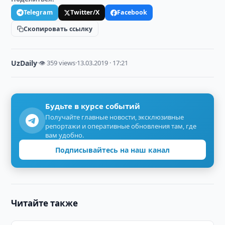
Telegram
Twitter/X
Facebook
Скопировать ссылку
UzDaily
·
👁 359 views
·
13.03.2019 · 17:21
Будьте в курсе событий
Получайте главные новости, эксклюзивные
репортажи и оперативные обновления там, где
вам удобно.
Подписывайтесь на наш канал
Читайте также