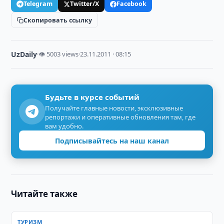
Telegram
Twitter/X
Facebook
Скопировать ссылку
UzDaily
·
👁 5003 views
·
23.11.2011 · 08:15
Будьте в курсе событий
Получайте главные новости, эксклюзивные
репортажи и оперативные обновления там, где
вам удобно.
Подписывайтесь на наш канал
Читайте также
ТУРИЗМ