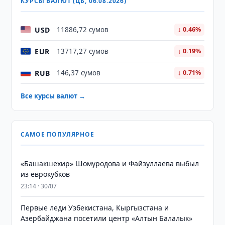
КУРСЫ ВАЛЮТ (ЦБ, 06.08.2026)
USD
11886,72 сумов
↓ 0.46%
EUR
13717,27 сумов
↓ 0.19%
RUB
146,37 сумов
↓ 0.71%
Все курсы валют →
САМОЕ ПОПУЛЯРНОЕ
«Башакшехир» Шомуродова и Файзуллаева выбыл
из еврокубков
23:14 · 30/07
Первые леди Узбекистана, Кыргызстана и
Азербайджана посетили центр «Алтын Балалык»