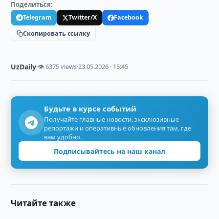
Поделиться:
Telegram
Twitter/X
Facebook
Скопировать ссылку
UzDaily
·
👁 6375 views
·
23.05.2026 · 15:45
Будьте в курсе событий
Получайте главные новости, эксклюзивные
репортажи и оперативные обновления там, где
вам удобно.
Подписывайтесь на наш канал
Читайте также