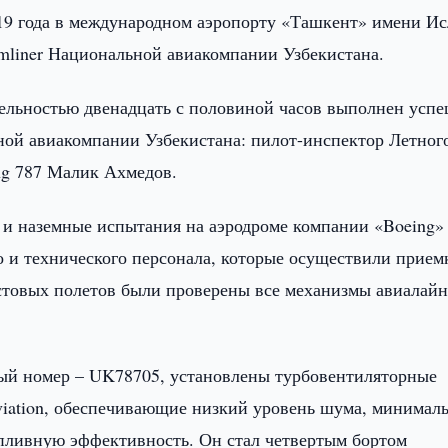
19 года в международном аэропорту «Ташкент» имени И
mliner Национальной авиакомпании Узбекистана.
ельностью двенадцать с половиной часов выполнен успе
ой авиакомпании Узбекистана: пилот-инспектор Летног
ng 787 Малик Ахмедов.
и наземные испытания на аэродроме компании «Boeing»
о и технического персонала, которые осуществили прием
стовых полетов были проверены все механизмы авиалайн
ый номер – UK78705, установлены турбовентиляторные
iation, обеспечивающие низкий уровень шума, минимал
пливную эффективность. Он стал четвертым бортом