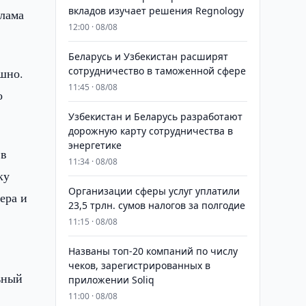
вкладов изучает решения Regnology
слама
12:00 · 08/08
Беларусь и Узбекистан расширят
сотрудничество в таможенной сфере
шно.
11:45 · 08/08
о
Узбекистан и Беларусь разработают
дорожную карту сотрудничества в
энергетике
 в
11:34 · 08/08
ку
Организации сферы услуг уплатили
ера и
23,5 трлн. сумов налогов за полгодие
11:15 · 08/08
Названы топ-20 компаний по числу
чеков, зарегистрированных в
ьный
приложении Soliq
11:00 · 08/08