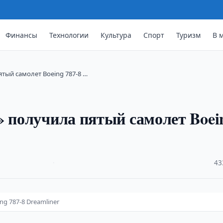
Финансы
Технологии
Культура
Спорт
Туризм
В 
тый самолет Boeing 787-8 …
» получила пятый самолет Boei
·
43
g 787-8 Dreamliner