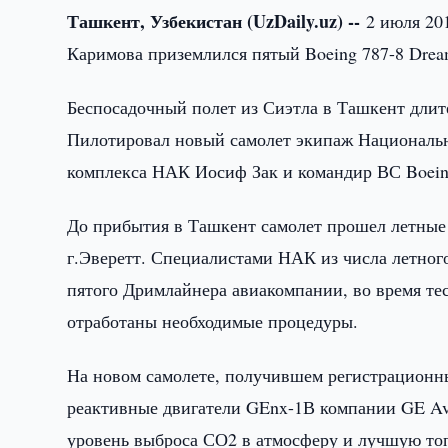
Ташкент, Узбекистан (UzDaily.uz) --
2 июля 20
Каримова приземлился пятый Boeing 787-8 Drea
Беспосадочный полет из Сиэтла в Ташкент длит
Пилотировал новый самолет экипаж Национальн
комплекса НАК Иосиф Зак и командир ВС Boei
До прибытия в Ташкент самолет прошел летные 
г.Эверетт. Специалистами НАК из числа летног
пятого Дримлайнера авиакомпании, во время те
отработаны необходимые процедуры.
На новом самолете, получившем регистрационн
реактивные двигатели GEnx-1В компании GE Av
уровень выброса СО2 в атмосферу и лучшую то