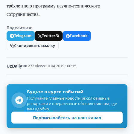
трёхлетнюю программу научно-технического
сотрудничества.
Поделиться:
Telegram
Twitter/X
Facebook
Скопировать ссылку
UzDaily
·
👁 277 views
·
10.04.2019 · 00:15
Будьте в курсе событий
Получайте главные новости, эксклюзивные
репортажи и оперативные обновления там, где
вам удобно.
Подписывайтесь на наш канал