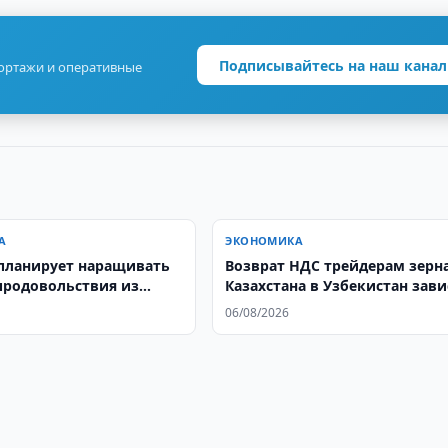
Подписывайтесь на наш канал
портажи и оперативные
А
ЭКОНОМИКА
планирует наращивать
Возврат НДС трейдерам зерн
продовольствия из
Казахстана в Узбекистан зав
ана
от голосования нового
06/08/2026
парламента