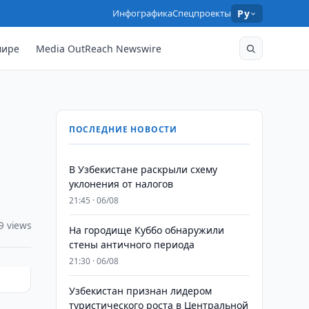
Инфографика
Спецпроекты
Ру
мире
Media OutReach Newswire
ПОСЛЕДНИЕ НОВОСТИ
В Узбекистане раскрыли схему
уклонения от налогов
21:45 · 06/08
9 views
На городище Куббо обнаружили
стены античного периода
21:30 · 06/08
Узбекистан признан лидером
туристического роста в Центральной