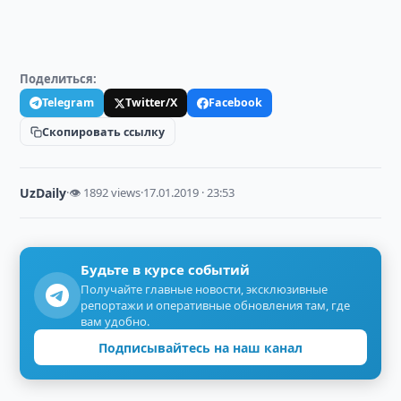
Поделиться:
Telegram
Twitter/X
Facebook
Скопировать ссылку
UzDaily
·
👁 1892 views
·
17.01.2019 · 23:53
Будьте в курсе событий
Получайте главные новости, эксклюзивные
репортажи и оперативные обновления там, где
вам удобно.
Подписывайтесь на наш канал