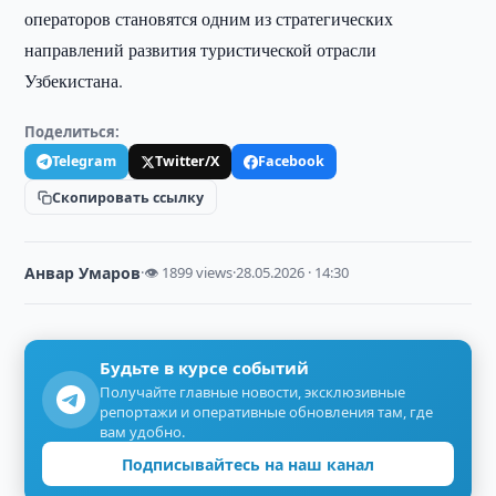
операторов становятся одним из стратегических
направлений развития туристической отрасли
Узбекистана.
Поделиться:
Telegram
Twitter/X
Facebook
Скопировать ссылку
Анвар Умаров
·
👁 1899 views
·
28.05.2026 · 14:30
Будьте в курсе событий
Получайте главные новости, эксклюзивные
репортажи и оперативные обновления там, где
вам удобно.
Подписывайтесь на наш канал