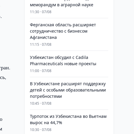
меморандум в аграрной науке
w
11:30 · 07/08
%.
Ферганская область расширяет
сотрудничество с бизнесом
Афганистана
11:15 · 07/08
Узбекистан обсудил с Cadila
Pharmaceuticals новые проекты
тран.
11:00 · 07/08
сь,
В Узбекистане расширят поддержку
детей с особыми образовательными
потребностями
10:45 · 07/08
Турпоток из Узбекистана во Вьетнам
о
вырос на 44,7%
м
10:30 · 07/08