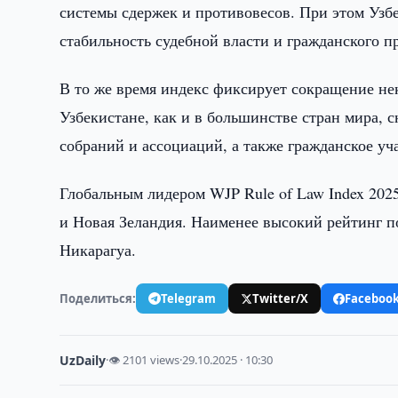
системы сдержек и противовесов. При этом Узбек
стабильность судебной власти и гражданского п
В то же время индекс фиксирует сокращение нек
Узбекистане, как и в большинстве стран мира, 
собраний и ассоциаций, а также гражданское уч
Глобальным лидером WJP Rule of Law Index 202
и Новая Зеландия. Наименее высокий рейтинг п
Никарагуа.
Поделиться:
Telegram
Twitter/X
Faceboo
UzDaily
·
👁 2101 views
·
29.10.2025 · 10:30