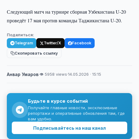
Следующий матч на турнире сборная Узбекистана U-20
проведёт 17 мая против команды Таджикистана U-20.
Поделиться:
Telegram
Twitter/X
Facebook
Скопировать ссылку
Анвар Умаров
·
👁 5958 views
·
14.05.2026 · 15:15
Будьте в курсе событий
Получайте главные новости, эксклюзивные
репортажи и оперативные обновления там, где
вам удобно.
Подписывайтесь на наш канал