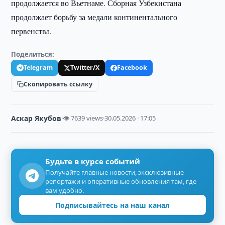
продолжается во Вьетнаме. Сборная Узбекистана
продолжает борьбу за медали континентального
первенства.
Поделиться:
Telegram
Twitter/X
Facebook
Скопировать ссылку
Аскар Якубов
·
👁 7639 views
·
30.05.2026 · 17:05
Будьте в курсе событий
Получайте главные новости, эксклюзивные
репортажи и оперативные обновления там, где
вам удобно.
Подписывайтесь на наш канал