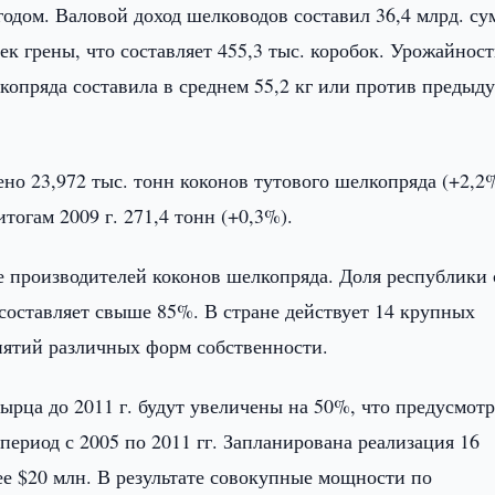
годом. Валовой доход шелководов составил 36,4 млрд. су
к грены, что составляет 455,3 тыс. коробок. Урожайност
копряда составила в среднем 55,2 кг или против предыд
ено 23,972 тыс. тонн коконов тутового шелкопряда (+2,2
тогам 2009 г. 271,4 тонн (+0,3%).
е производителей коконов шелкопряда. Доля республики 
составляет свыше 85%. В стране действует 14 крупных
ятий различных форм собственности.
рца до 2011 г. будут увеличены на 50%, что предусмот
ериод с 2005 по 2011 гг. Запланирована реализация 16
е $20 млн. В результате совокупные мощности по