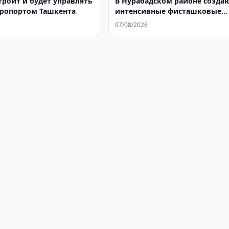
строит и будет управлять
В Нурабадском районе созда
ропортом Ташкента
интенсивные фисташковые
плантации
07/08/2026