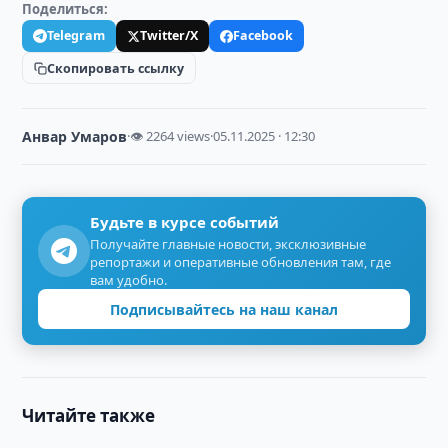
Поделиться:
Telegram
Twitter/X
Facebook
Скопировать ссылку
Анвар Умаров
·
👁 2264 views
·
05.11.2025 · 12:30
Будьте в курсе событий
Получайте главные новости, эксклюзивные
репортажи и оперативные обновления там, где
вам удобно.
Подписывайтесь на наш канал
Читайте также