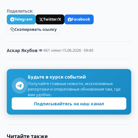
Поделиться:
Telegram
Twitter/X
Facebook
Скопировать ссылку
Аскар Якубов
·
👁 661 views
·
15.06.2026 · 09:45
Будьте в курсе событий
Получайте главные новости, эксклюзивные
репортажи и оперативные обновления там, где
вам удобно.
Подписывайтесь на наш канал
Читайте также