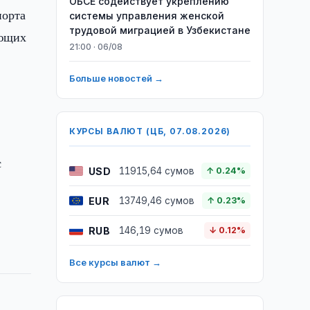
ОБСЕ содействует укреплению
порта
системы управления женской
трудовой миграцией в Узбекистане
ующих
21:00 · 06/08
Больше новостей →
КУРСЫ ВАЛЮТ (ЦБ, 07.08.2026)
с
USD
11915,64 сумов
↑ 0.24%
EUR
13749,46 сумов
↑ 0.23%
RUB
146,19 сумов
↓ 0.12%
Все курсы валют →