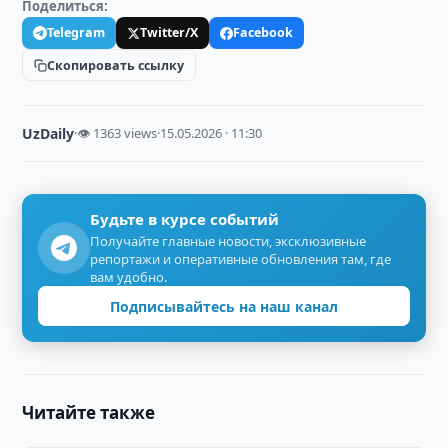
Поделиться:
Telegram
Twitter/X
Facebook
Скопировать ссылку
UzDaily
·
👁 1363 views
·
15.05.2026 · 11:30
Будьте в курсе событий
Получайте главные новости, эксклюзивные
репортажи и оперативные обновления там, где
вам удобно.
Подписывайтесь на наш канал
Читайте также