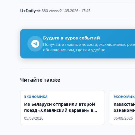
UzDaily
·
👁 880 views
·
21.05.2026 · 17:45
Будьте в курсе событий
Получайте главные новости, эксклюзивные ре
обновления там, где вам удобно.
Читайте также
ЭКОНОМИКА
ЭКОНОМИК
Из Беларуси отправили второй
Казахста
поезд «Славянский караван» в
ознакоми
Узбекистан
TEXNOPA
05/08/2026
06/08/2026