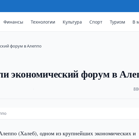
Финансы
Технологии
Культура
Спорт
Туризм
В 
еский форум в Алеппо
ли экономический форум в Але
·
88
еппо
 Алеппо (Халеб), одном из крупнейших экономических и