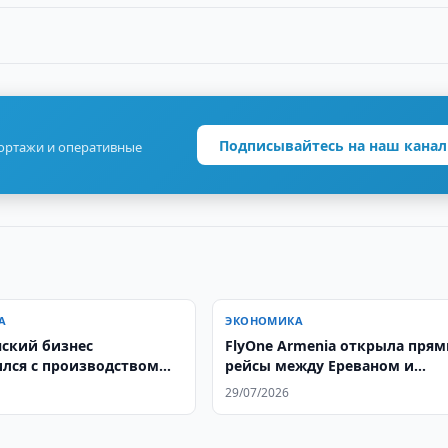
Подписывайтесь на наш канал
портажи и оперативные
А
ЭКОНОМИКА
нский бизнес
FlyOne Armenia открыла пря
лся с производством
рейсы между Ереваном и
RK
Ташкентом
29/07/2026