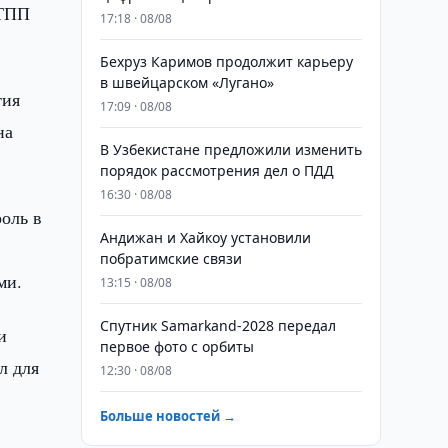
 ТПП
17:18 · 08/08
Бехруз Каримов продолжит карьеру
в швейцарском «Лугано»
тия
17:09 · 08/08
на
В Узбекистане предложили изменить
порядок рассмотрения дел о ПДД
16:30 · 08/08
оль в
Андижан и Хайкоу установили
побратимские связи
ми.
13:15 · 08/08
Спутник Samarkand-2028 передал
и
первое фото с орбиты
л для
12:30 · 08/08
Больше новостей →