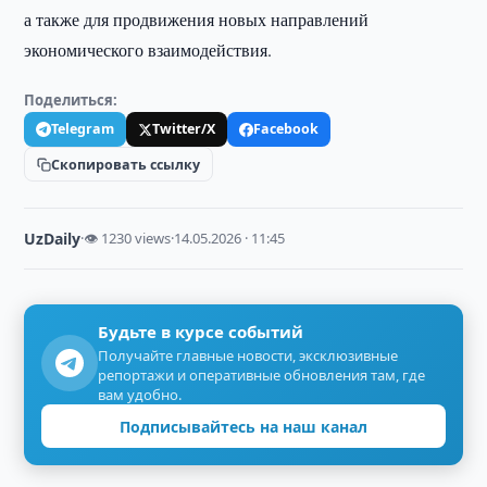
а также для продвижения новых направлений
экономического взаимодействия.
Поделиться:
Telegram
Twitter/X
Facebook
Скопировать ссылку
UzDaily
·
👁 1230 views
·
14.05.2026 · 11:45
Будьте в курсе событий
Получайте главные новости, эксклюзивные
репортажи и оперативные обновления там, где
вам удобно.
Подписывайтесь на наш канал