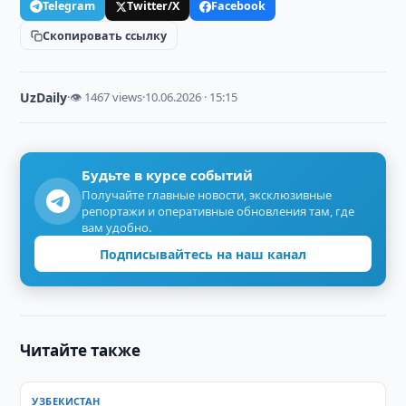
Telegram
Twitter/X
Facebook
Скопировать ссылку
UzDaily
·
👁 1467 views
·
10.06.2026 · 15:15
Будьте в курсе событий
Получайте главные новости, эксклюзивные
репортажи и оперативные обновления там, где
вам удобно.
Подписывайтесь на наш канал
Читайте также
УЗБЕКИСТАН