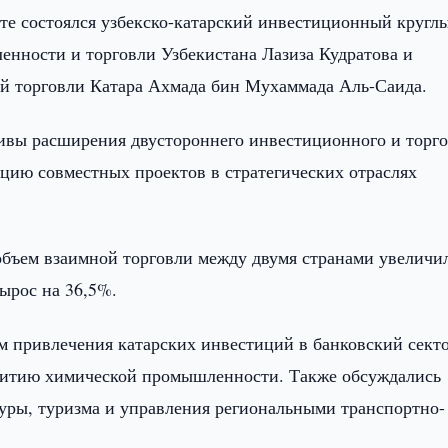
те состоялся узбекско-катарский инвестиционный кругл
енности и торговли Узбекистана Лазиза Кудратова и
ей торговли Катара Ахмада бин Мухаммада Аль-Саида.
ивы расширения двустороннего инвестиционного и торго
ацию совместных проектов в стратегических отраслях
 объем взаимной торговли между двумя странами увеличи
вырос на 36,5%.
 привлечения катарских инвестиций в банковский секто
витию химической промышленности. Также обсуждались
уры, туризма и управления региональными транспортно-