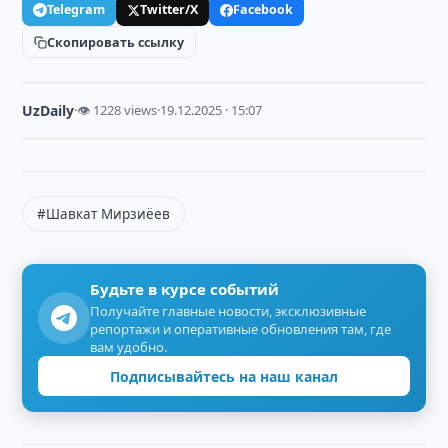
Telegram
Twitter/X
Facebook
Скопировать ссылку
UzDaily
·
👁 1228 views
·
19.12.2025 · 15:07
#Шавкат Мирзиёев
Будьте в курсе событий
Получайте главные новости, эксклюзивные
репортажи и оперативные обновления там, где
вам удобно.
Подписывайтесь на наш канал