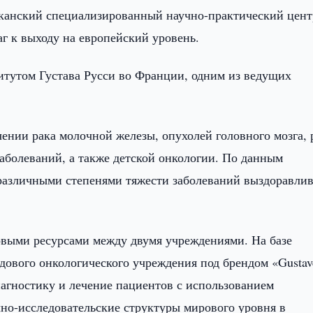
канский специализированный научно-практический цент
г к выходу на европейский уровень.
итутом Густава Русси во Франции, одним из ведущих
чении рака молочной железы, опухолей головного мозга, 
аболеваний, а также детской онкологии. По данным
 различными степенями тяжести заболеваний выздоравли
овыми ресурсами между двумя учреждениями. На базе
дового онкологического учреждения под брендом «Gustav
диагностику и лечение пациентов с использованием
чно-исследовательские структуры мирового уровня в