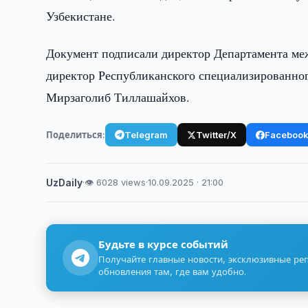
Узбекистане.
Документ подписали директор Департамента меж
директор Республиканского специализированног
Мирзаголиб Тиллашайхов.
Поделиться:
Telegram
Twitter/X
Faceboo
UzDaily
·
👁 6028 views
·
10.09.2025 · 21:00
Будьте в курсе событий
Получайте главные новости, эксклюзивные ре
обновления там, где вам удобно.