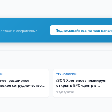
Подписывайтесь на наш канал
портажи и оперативные
ИИ
ТЕХНОЛОГИИ
awei расширяют
iSON Xperiences планирует
ческое сотрудничество в
открыть BPO-центр в
кусственного интеллекта
Узбекистане
6
27/07/2026