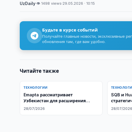
UzDaily
·
👁 1498 views
·
29.05.2026 · 10:15
Будьте в курсе событий
Получайте главные новости, эксклюзивные ре
обновления там, где вам удобно.
Читайте также
ТЕХНОЛОГИИ
ТЕХНОЛОГ
Emapta рассматривает
SQB и Hu
Узбекистан для расширения
стратеги
сервисных операций
сфере ис
28/07/2026
28/07/202