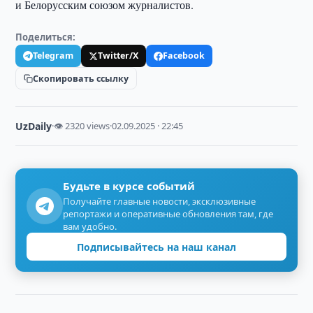
и Белорусским союзом журналистов.
Поделиться:
Telegram
Twitter/X
Facebook
Скопировать ссылку
UzDaily
·
👁 2320 views
·
02.09.2025 · 22:45
Будьте в курсе событий
Получайте главные новости, эксклюзивные
репортажи и оперативные обновления там, где
вам удобно.
Подписывайтесь на наш канал