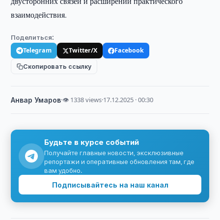
двусторонних связей и расширении практического
взаимодействия.
Поделиться:
Telegram
Twitter/X
Facebook
Скопировать ссылку
Анвар Умаров
·
👁 1338 views
·
17.12.2025 · 00:30
Будьте в курсе событий
Получайте главные новости, эксклюзивные
репортажи и оперативные обновления там, где
вам удобно.
Подписывайтесь на наш канал