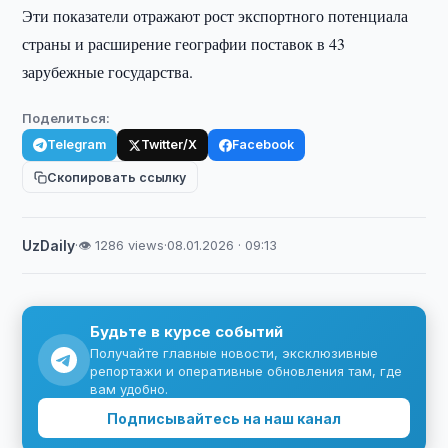
Эти показатели отражают рост экспортного потенциала
страны и расширение географии поставок в 43
зарубежные государства.
Поделиться:
Telegram
Twitter/X
Facebook
Скопировать ссылку
UzDaily
·
👁 1286 views
·
08.01.2026 · 09:13
Будьте в курсе событий
Получайте главные новости, эксклюзивные
репортажи и оперативные обновления там, где
вам удобно.
Подписывайтесь на наш канал