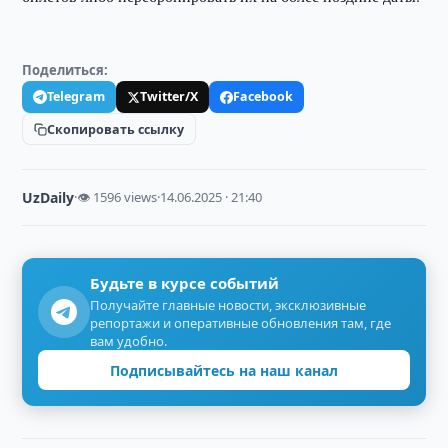
Поделиться:
Telegram
Twitter/X
Facebook
Скопировать ссылку
UzDaily
·
👁 1596 views
·
14.06.2025 · 21:40
Будьте в курсе событий
Получайте главные новости, эксклюзивные
репортажи и оперативные обновления там, где
вам удобно.
Подписывайтесь на наш канал