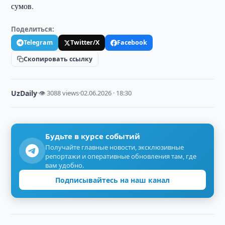
сумов.
Поделиться:
Telegram
Twitter/X
Facebook
Скопировать ссылку
UzDaily
·
👁 3088 views
·
02.06.2026 · 18:30
Будьте в курсе событий
Получайте главные новости, эксклюзивные
репортажи и оперативные обновления там, где
вам удобно.
Подписывайтесь на наш канал