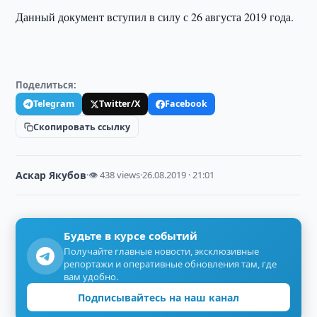
Данный документ вступил в силу с 26 августа 2019 года.
Поделиться:
Telegram
Twitter/X
Facebook
Скопировать ссылку
Аскар Якубов
·
👁 438 views
·
26.08.2019 · 21:01
Будьте в курсе событий
Получайте главные новости, эксклюзивные
репортажи и оперативные обновления там, где
вам удобно.
Подписывайтесь на наш канал