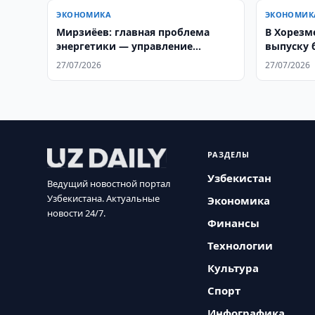
ЭКОНОМИКА
ЭКОНОМИК
Мирзиёев: главная проблема
В Хорезм
энергетики — управление
выпуску 
системой
млрд.
27/07/2026
27/07/2026
РАЗДЕЛЫ
Узбекистан
Ведущий новостной портал
Узбекистана. Актуальные
Экономика
новости 24/7.
Финансы
Технологии
Культура
Спорт
Инфографика