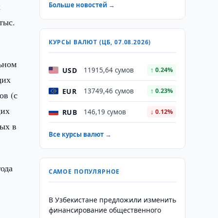
к
Больше новостей →
тыс.
КУРСЫ ВАЛЮТ (ЦБ, 07.08.2026)
льном
USD
11915,64 сумов
↑ 0.24%
щих
EUR
13749,46 сумов
↑ 0.23%
ов (с
щих
RUB
146,19 сумов
↓ 0.12%
тых в
Все курсы валют →
года
САМОЕ ПОПУЛЯРНОЕ
В Узбекистане предложили изменить
финансирование общественного