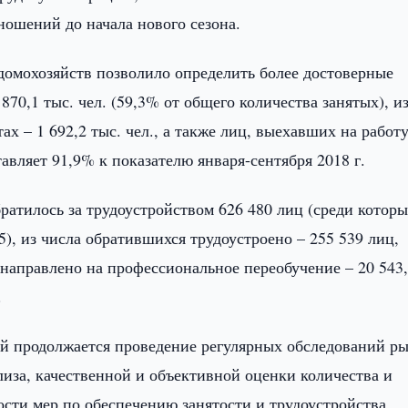
ошений до начала нового сезона.
омохозяйств позволило определить более достоверные
870,1 тыс. чел. (59,3% от общего количества занятых), и
х – 1 692,2 тыс. чел., а также лиц, выехавших на работу
тавляет 91,9% к показателю января-сентября 2018 г.
братилось за трудоустройством 626 480 лиц (среди котор
25), из числа обратившихся трудоустроено – 255 539 лиц,
направлено на профессиональное переобучение – 20 543
.
й продолжается проведение регулярных обследований р
лиза, качественной и объективной оценки количества и
ости мер по обеспечению занятости и трудоустройства