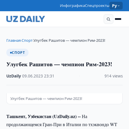
Инфографика
Спецпроекты
Ру
Главная
Спорт
Улугбек Рашитов — чемпион Рим-2023!
›
›
СПОРТ
Улугбек Рашитов — чемпион Рим-2023!
UzDaily
·
09.06.2023
·
23:31
·
914 views
Улугбек Рашитов — чемпион Рим-2023!
Ташкент, Узбекистан (UzDaily.uz) --
На
продолжающемся Гран-При в Италии по тхэквондо WT