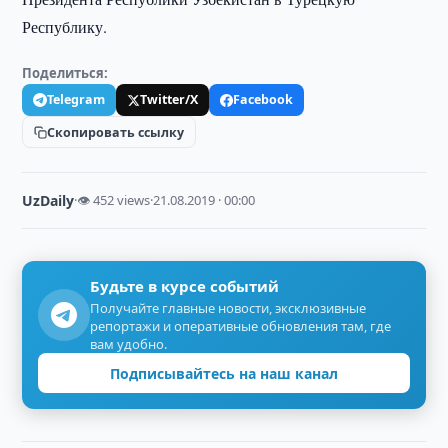
Республику.
Поделиться:
Telegram
Twitter/X
Facebook
Скопировать ссылку
UzDaily
·
👁 452 views
·
21.08.2019 · 00:00
Будьте в курсе событий
Получайте главные новости, эксклюзивные
репортажи и оперативные обновления там, где
вам удобно.
Подписывайтесь на наш канал