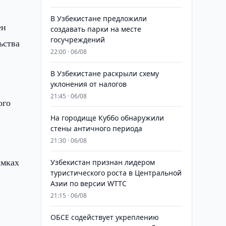
В Узбекистане предложили
ен
создавать парки на месте
госучреждений
ьства
22:00 · 06/08
В Узбекистане раскрыли схему
уклонения от налогов
21:45 · 06/08
ого
На городище Куббо обнаружили
стены античного периода
21:30 · 06/08
амках
Узбекистан признан лидером
туристического роста в Центральной
Азии по версии WTTC
21:15 · 06/08
ОБСЕ содействует укреплению