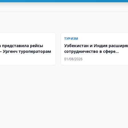
ТУРИЗМ
an представила рейсы
Узбекистан и Индия расшир
 Ургенч туроператорам
сотрудничество в сфере
гастрономического туризма
01/08/2026