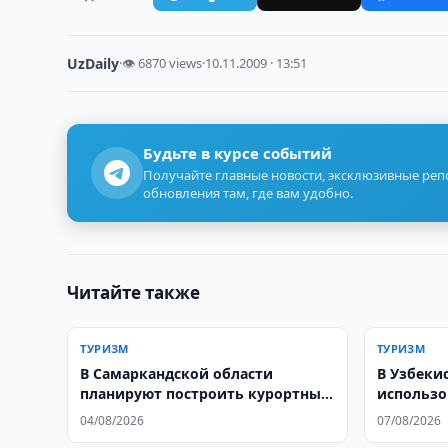
UzDaily
·
👁 6870 views
·
10.11.2009 · 13:51
Будьте в курсе событий
Получайте главные новости, эксклюзивные ре
обновления там, где вам удобно.
Читайте также
ТУРИЗМ
ТУРИЗМ
В Самаркандской области
В Узбеки
планируют построить курортный
использо
город Нурбулак
аэродром
04/08/2026
07/08/2026