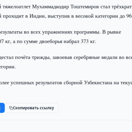
й тяжелоатлет Мухаммадкодир Тоштемиров стал трёхкра
проходит в Индии, выступив в весовой категории до 96 
результаты во всех упражнениях программы. В рывке
 кг, а по сумме двоеборья набрал 373 кг.
дестал почёта трижды, завоевав серебряные медали во вс
егории.
олее успешных результатов сборной Узбекистана на тек
k
Скопировать ссылку