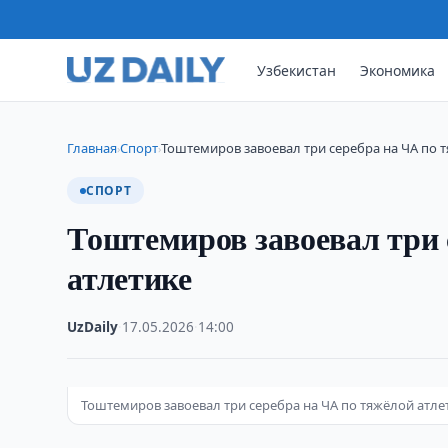
Узбекистан
Экономика
Главная
Спорт
Тоштемиров завоевал три серебра на ЧА по 
›
›
СПОРТ
Тоштемиров завоевал три 
атлетике
UzDaily
·
17.05.2026
·
14:00
Тоштемиров завоевал три серебра на ЧА по тяжёлой атле