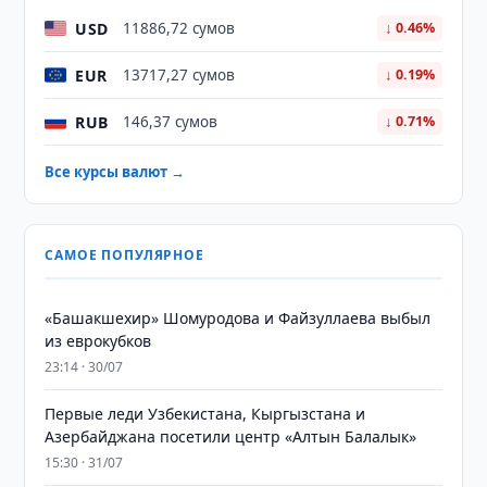
USD
11886,72 сумов
↓ 0.46%
EUR
13717,27 сумов
↓ 0.19%
RUB
146,37 сумов
↓ 0.71%
Все курсы валют →
САМОЕ ПОПУЛЯРНОЕ
«Башакшехир» Шомуродова и Файзуллаева выбыл
из еврокубков
23:14 · 30/07
Первые леди Узбекистана, Кыргызстана и
Азербайджана посетили центр «Алтын Балалык»
15:30 · 31/07