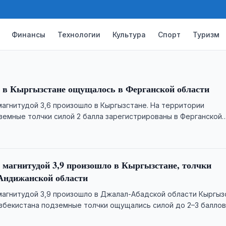
ткенской области Кыргызстана. В
х толчков составила 2–3 балла.
Финансы
Технологии
Культура
Спорт
Туризм
 в Кыргызстане ощущалось в Ферганской области
агнитудой 3,6 произошло в Кыргызстане. На территории
земные толчки силой 2 балла зарегистрированы в Ферганской
 магнитудой 3,9 произошло в Кыргызстане, толчки
Андижанской области
агнитудой 3,9 произошло в Джалал-Абадской области Кыргыз
збекистана подземные толчки ощущались силой до 2–3 баллов