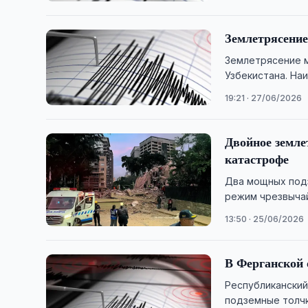
Землетрясение
Землетрясение м
Узбекистана. На
Сурхандарьинско
19:21 · 27/06/2026
Двойное землет
катастрофе
Два мощных подз
режим чрезвычай
13:50 · 25/06/2026
В Ферганской 
Республиканский
подземные толчк