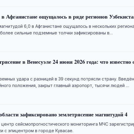
 в Афганистане ощущалось в ряде регионов Узбекист
агнитудой 6,0 в Афганистане ощущалось в нескольких регион
иболее сильные подземные толчки зафиксированы в
й области.
рясение в Венесуэле 24 июня 2026 года: что известно 
емных удара с разницей в 39 секунд потрясли страну. Введё
ного положения, закрыт главный аэропорт, тысячи людей …
области зафиксировано землетрясение магнитудой 4
 центр сейсмопрогностического мониторинга МЧС зарегистр
и с эпицентром в городе Кувасае.