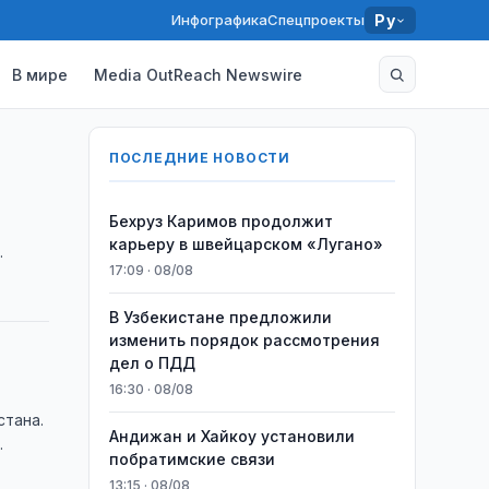
Инфографика
Спецпроекты
Ру
В мире
Media OutReach Newswire
ПОСЛЕДНИЕ НОВОСТИ
Бехруз Каримов продолжит
карьеру в швейцарском «Лугано»
17:09 · 08/08
В Узбекистане предложили
изменить порядок рассмотрения
дел о ПДД
16:30 · 08/08
стана.
Андижан и Хайкоу установили
.
побратимские связи
13:15 · 08/08