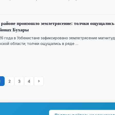
районе произошло землетрясение: толчки ощущались
айонах Бухары
026 года в Узбекистане зафиксировано землетрясение магнитуд
рской области; толчки ощущались в ряде …
›
1
2
3
4