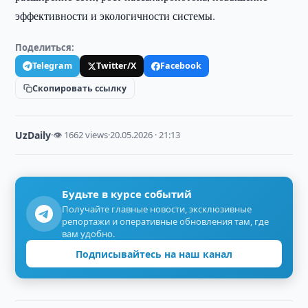
эффективности и экологичности системы.
Поделиться:
Telegram
Twitter/X
Facebook
Скопировать ссылку
UzDaily
·
👁 1662 views
·
20.05.2026 · 21:13
Будьте в курсе событий
Получайте главные новости, эксклюзивные
репортажи и оперативные обновления там, где
вам удобно.
Подписывайтесь на наш канал