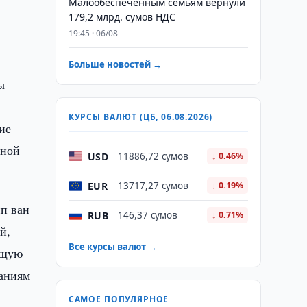
Малообеспеченным семьям вернули
179,2 млрд. сумов НДС
19:45 · 06/08
Больше новостей →
ы
КУРСЫ ВАЛЮТ (ЦБ, 06.08.2026)
ие
ьной
USD
11886,72 сумов
↓ 0.46%
EUR
13717,27 сумов
↓ 0.19%
п ван
RUB
146,37 сумов
↓ 0.71%
й,
Все курсы валют →
ющую
ваниям
САМОЕ ПОПУЛЯРНОЕ