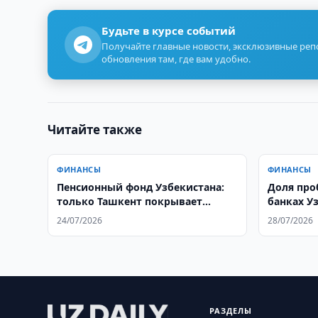
Будьте в курсе событий
Получайте главные новости, эксклюзивные ре
обновления там, где вам удобно.
Читайте также
ФИНАНСЫ
ФИНАНСЫ
Пенсионный фонд Узбекистана:
Доля про
только Ташкент покрывает
банках Уз
расходы
%
24/07/2026
28/07/2026
РАЗДЕЛЫ