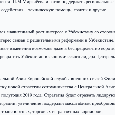
дента Ш.М.Мирзиёева и готов поддержать региональные
 содействия – техническую помощь, гранты и другие
ся значительный рост интереса к Узбекистану со сторон
интерес связан с решительными реформами в Узбекистане,
вные изменения возможны даже в беспрецедентно коротк
превратить Узбекистан в экономического лидера Централ
тральной Азии Европейской службы внешних связей Фили
тку новой стратегии сотрудничества с Центральной Азие
 полугодия 2019 года. Стратегия будет отражать лидиру
теграции, увеличение поддержки масштабным преобразо
м транспортных, торговых и транзитных коридоров,