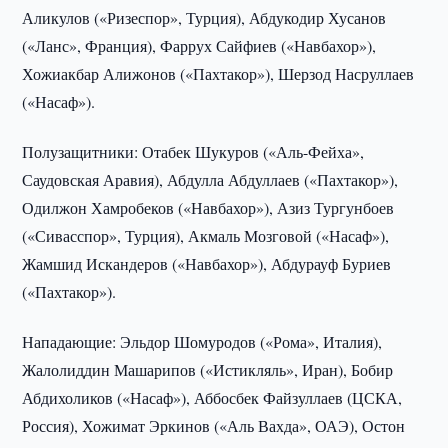
Аликулов («Ризеспор», Турция), Абдукодир Хусанов
(«Ланс», Франция), Фаррух Сайфиев («Навбахор»),
Хожиакбар Алижонов («Пахтакор»), Шерзод Насруллаев
(«Насаф»).
Полузащитники: Отабек Шукуров («Аль-Фейха»,
Саудовская Аравия), Абдулла Абдуллаев («Пахтакор»),
Одилжон Хамробеков («Навбахор»), Азиз Тургунбоев
(«Сивасспор», Турция), Акмаль Мозговой («Насаф»),
Жамшид Искандеров («Навбахор»), Абдурауф Буриев
(«Пахтакор»).
Нападающие: Эльдор Шомуродов («Рома», Италия),
Жалолиддин Машарипов («Истикляль», Иран), Бобир
Абдихоликов («Насаф»), Аббосбек Файзуллаев (ЦСКА,
Россия), Хожимат Эркинов («Аль Вахда», ОАЭ), Остон