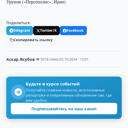
Урунов («Персеполис», Иран).
Поделиться:
Telegram
Twitter/X
Facebook
Скопировать ссылку
Аскар Якубов
·
👁 5018 views
·
02.10.2024 · 13:51
Будьте в курсе событий
Получайте главные новости, эксклюзивные
репортажи и оперативные обновления там, где
вам удобно.
Подписывайтесь на наш канал