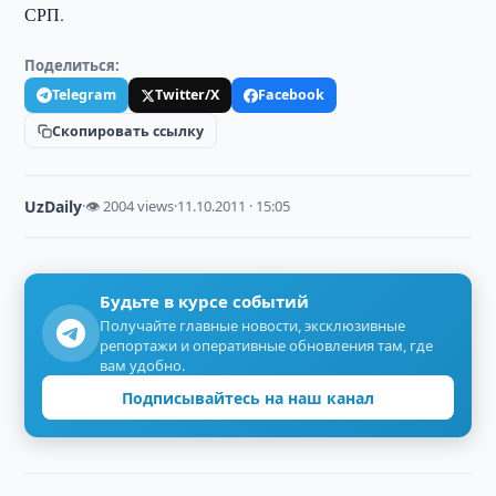
СРП.
Поделиться:
Telegram
Twitter/X
Facebook
Скопировать ссылку
UzDaily
·
👁 2004 views
·
11.10.2011 · 15:05
Будьте в курсе событий
Получайте главные новости, эксклюзивные
репортажи и оперативные обновления там, где
вам удобно.
Подписывайтесь на наш канал