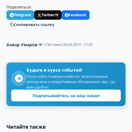
Поделиться:
Telegram
Twitter/X
Facebook
Скопировать ссылку
Анвар Умаров
·
👁 1740 views
·
26.03.2015 · 11:05
Будьте в курсе событий
Получайте главные новости, эксклюзивные
репортажи и оперативные обновления там, где
вам удобно.
Подписывайтесь на наш канал
Читайте также