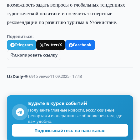
возможность задать вопросы о глобальных тенденциях
туристической политики и получить экспертные
рекомендации по развитию туризма в Узбекистане.
Поделиться:
Telegram
Twitter/X
Facebook
Скопировать ссылку
UzDaily
·
👁 6915 views
·
11.09.2025 · 17:43
Будьте в курсе событий
Получайте главные новости, эксклюзивные
репортажи и оперативные обновления там, где
вам удобно.
Подписывайтесь на наш канал