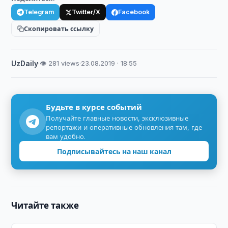
Telegram
Twitter/X
Facebook
Скопировать ссылку
UzDaily
·
👁 281 views
·
23.08.2019 · 18:55
Будьте в курсе событий
Получайте главные новости, эксклюзивные
репортажи и оперативные обновления там, где
вам удобно.
Подписывайтесь на наш канал
Читайте также