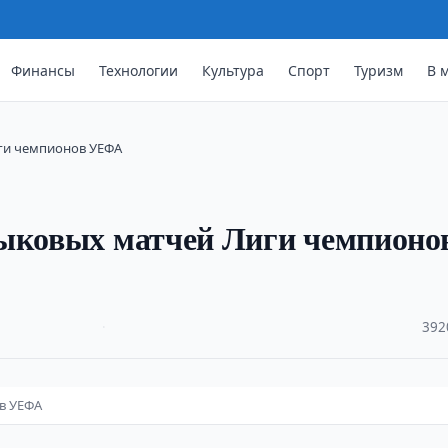
Финансы
Технологии
Культура
Спорт
Туризм
В 
иги чемпионов УЕФА
тыковых матчей Лиги чемпионо
·
392
в УЕФА