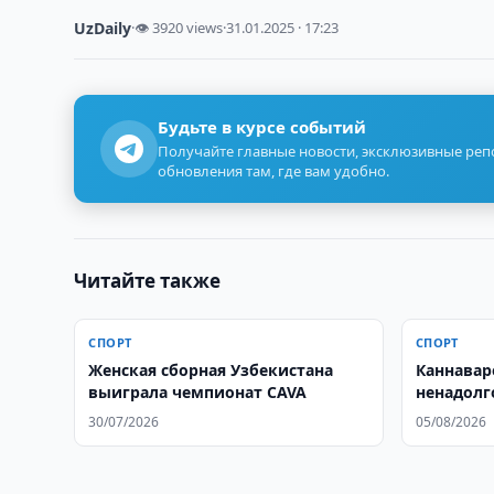
UzDaily
·
👁 3920 views
·
31.01.2025 · 17:23
Будьте в курсе событий
Получайте главные новости, эксклюзивные ре
обновления там, где вам удобно.
Читайте также
СПОРТ
СПОРТ
Женская сборная Узбекистана
Каннавар
выиграла чемпионат CAVA
ненадолг
после че
30/07/2026
05/08/2026