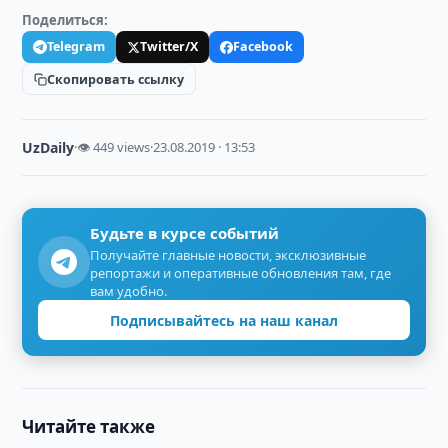
Поделиться:
Telegram
Twitter/X
Facebook
Скопировать ссылку
UzDaily
·
👁 449 views
·
23.08.2019 · 13:53
Будьте в курсе событий
Получайте главные новости, эксклюзивные
репортажи и оперативные обновления там, где
вам удобно.
Подписывайтесь на наш канал
Читайте также