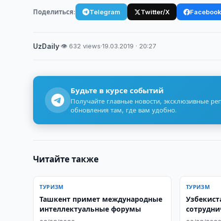
Поделиться:
Telegram
Twitter/X
Faceboo
UzDaily
·
👁 632 views
·
19.03.2019 · 20:27
Будьте в курсе событий
Получайте главные новости, эксклюзивные ре
обновления там, где вам удобно.
Читайте также
ТУРИЗМ
ТУРИЗМ
Ташкент примет международные
Узбекист
интеллектуальные форумы
сотрудни