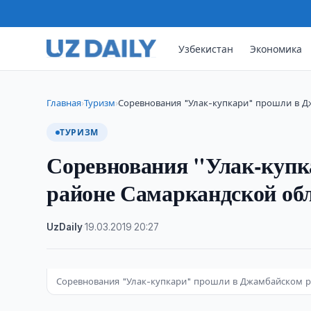
Узбекистан
Экономика
Главная
Туризм
Соревнования "Улак-купкари" прошли в 
›
›
ТУРИЗМ
Соревнования "Улак-куп
районе Самаркандской об
UzDaily
·
19.03.2019
·
20:27
Соревнования "Улак-купкари" прошли в Джамбайском р