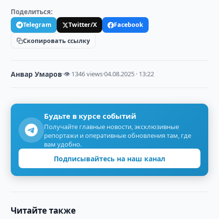
Поделиться:
Telegram
Twitter/X
Facebook
Скопировать ссылку
Анвар Умаров
·
👁 1346 views
·
04.08.2025 · 13:22
Будьте в курсе событий
Получайте главные новости, эксклюзивные
репортажи и оперативные обновления там, где
вам удобно.
Подписывайтесь на наш канал
Читайте также