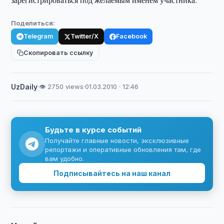
Поделиться:
Telegram
Twitter/X
Facebook
Скопировать ссылку
UzDaily
·
👁 2750 views
·
01.03.2010 · 12:46
Будьте в курсе событий
Получайте главные новости, эксклюзивные
репортажи и оперативные обновления там, где
вам удобно.
Подписывайтесь на наш канал